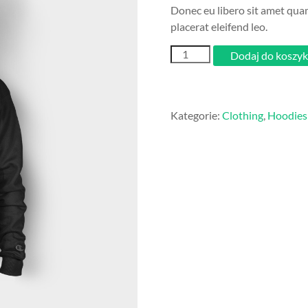
Donec eu libero sit amet quam
placerat eleifend leo.
ilość
Dodaj do koszy
Ninja
Silhouette
Kategorie:
Clothing
,
Hoodies