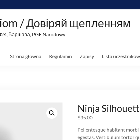
niom / Довіряй щепленням
2024, Варшава, PGE Narodowy
Strona główna
Regulamin
Zapisy
Lista uczestników
Ninja Silhouet
$
35.00
Pellentesque habitant morbi 
egestas. Vestibulum tortor qua