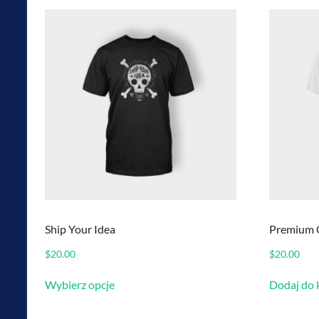
Ship Your Idea
Premium 
$
20.00
$
20.00
Ten
Wybierz opcje
Dodaj do 
produkt
ma
wiele