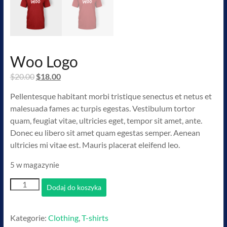
Woo Logo
Pierwotna
Aktualna
$
20.00
$
18.00
cena
cena
Pellentesque habitant morbi tristique senectus et netus et
wynosiła:
wynosi:
malesuada fames ac turpis egestas. Vestibulum tortor
$20.00.
$18.00.
quam, feugiat vitae, ultricies eget, tempor sit amet, ante.
Donec eu libero sit amet quam egestas semper. Aenean
ultricies mi vitae est. Mauris placerat eleifend leo.
5 w magazynie
ilość
Dodaj do koszyka
Woo
Logo
Kategorie:
Clothing
,
T-shirts