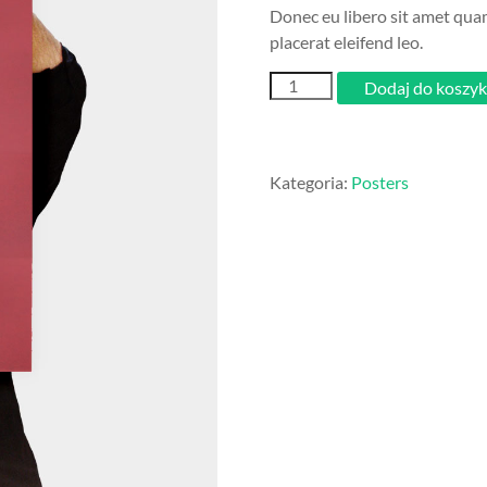
Donec eu libero sit amet quam
Warning
: Trying to access array off
placerat eleifend leo.
Warning
: Trying to access array off
ilość
Dodaj do koszy
Woo
Warning
: Trying to access array off
Ninja
Kategoria:
Posters