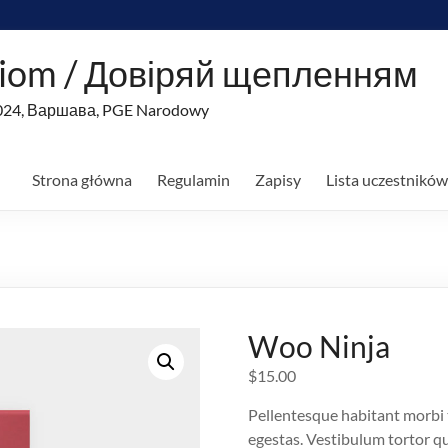
niom / Довіряй щепленням
2024, Варшава, PGE Narodowy
Strona główna
Regulamin
Zapisy
Lista uczestników
Woo Ninja
Warning
: Trying to access array off
$
15.00
Warning
: Trying to access array off
Pellentesque habitant morbi 
Warning
: Trying to access array off
egestas. Vestibulum tortor qua