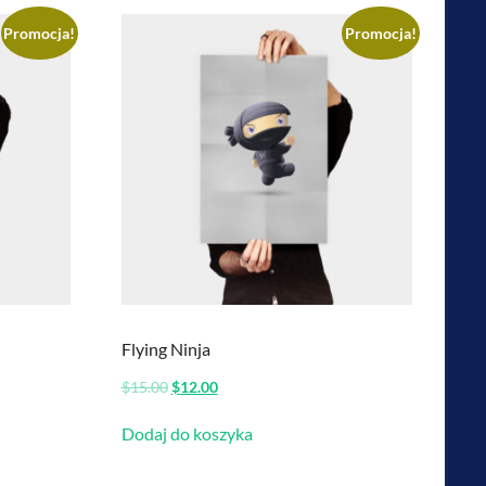
Promocja!
Promocja!
Flying Ninja
Pierwotna
Aktualna
$
15.00
$
12.00
cena
cena
wynosiła:
wynosi:
Dodaj do koszyka
$15.00.
$12.00.