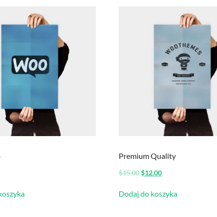
o
Premium Quality
Pierwotna
Aktualna
$
15.00
$
12.00
cena
cena
wynosiła:
wynosi:
koszyka
Dodaj do koszyka
$15.00.
$12.00.