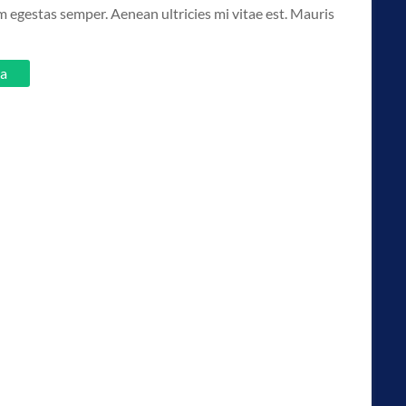
 egestas semper. Aenean ultricies mi vitae est. Mauris
set on value of type bool in
/home/klient.dhosting.pl/timesport/
set on value of type bool in
/home/klient.dhosting.pl/timesport/
ka
set on value of type bool in
/home/klient.dhosting.pl/timesport/